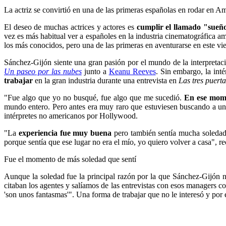
La actriz se convirtió en una de las primeras españolas en rodar en Am
El deseo de muchas actrices y actores es
cumplir el llamado "sueñ
vez es más habitual ver a españoles en la industria cinematográfica a
los más conocidos, pero una de las primeras en aventurarse en este vi
Sánchez-Gijón siente una gran pasión por el mundo de la interpreta
Un paseo por las nubes
junto a
Keanu Reeves
. Sin embargo, la int
trabajar
en la gran industria durante una entrevista en
Las tres puerta
"Fue algo que yo no busqué, fue algo que me sucedió.
En ese mome
mundo entero. Pero antes era muy raro que estuviesen buscando a una
intérpretes no americanos por Hollywood.
"La
experiencia fue muy buena
pero también sentía mucha soledad.
porque sentía que ese lugar no era el mío, yo quiero volver a casa", r
Fue el momento de más soledad que sentí
Aunque la soledad fue la principal razón por la que Sánchez-Gijón n
citaban los agentes y salíamos de las entrevistas con esos managers 
'son unos fantasmas'". Una forma de trabajar que no le interesó y por 