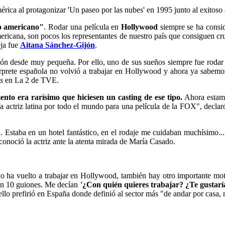
érica al protagonizar 'Un paseo por las nubes' en 1995 junto al exitoso 
o americano"
. Rodar una película en
Hollywood
siempre se ha consi
mericana, son pocos los representantes de nuestro país que consiguen cr
eja fue
Aitana Sánchez-Gijón
.
ción desde muy pequeña. Por ello, uno de sus sueños siempre fue rodar
érprete española no volvió a trabajar en Hollywood y ahora ya sabem
s
en La 2 de TVE.
nto era rarísimo que hiciesen un casting de ese tipo.
Ahora estamo
 actriz latina por todo el mundo para una película de la FOX", declaró
 Estaba en un hotel fantástico, en el rodaje me cuidaban muchísimo.
econoció la actriz ante la atenta mirada de María Casado.
o ha vuelto a trabajar en Hollywood, también hay otro importante moti
con 10 guiones. Me decían
'¿Con quién quieres trabajar? ¿Te gustarí
ello prefirió en España donde definió al sector más "de andar por casa, 