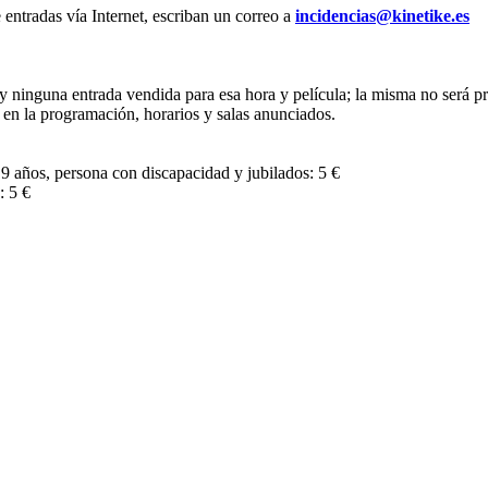
 entradas vía Internet, escriban un correo a
incidencias@kinetike.es
 ninguna entrada vendida para esa hora y película; la misma no será proy
en la programación, horarios y salas anunciados.
9 años, persona con discapacidad y jubilados: 5 €
: 5 €
eciba alerta cuando actualizamos la cartele
Escriba su email y le avisaremos.
porcione en este formulario de contacto, serán tratados por PRO