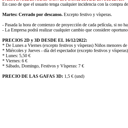
En caso de que el usuario tenga cualquier incidencia con la compra de
Martes: Cerrado por descanso.
Excepto festivo y vísperas.
- Pasada la hora de comienzo de proyección de cada película, si no hay
- La Empresa podrá realizar cualquier cambio que considere oportuno 
PRECIOS 2D y 3D DESDE EL 16/12/2022:
* De Lunes a Viernes (excepto festivos y vísperas) Niños menores de 
* Miércoles y Jueves - día del espectador (excepto festivos y vísperas)
* Lunes: 5,50 €
* Viernes: 6 €
* Sábado, Domingo, Festivos y Vísperas: 7 €
PRECIO DE LAS GAFAS 3D:
1,5 € (und)
R
Le informamos que los datos de carácter personal que nos pro
esta web.