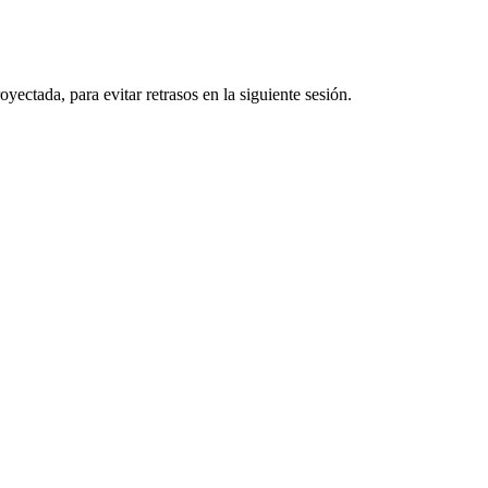
ectada, para evitar retrasos en la siguiente sesión.
ra
YECCIONES CINEMATOGRÁFICAS MANCHEGAS S.L. como responsable de