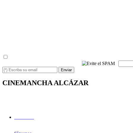
- Finalidad del tratamiento de estos datos: Responder a las consultas 
- Legitimación: Consentimiento del interesado.
- Destinatarios: Estos datos no se cederán a terceros sin una base jurÃ­
- Derechos: Podrá ejercer sus derechos de acceso, rectificación, li
control.
- Información adicional: Puede consultar la información adicional y 
- Baja: Puede solicitarnos la baja del servicio cuando usted desee,
de la misma manera.
(*) He leído y acepto la
política de privacidad
(*) Escriba los caracteres siguientes
Enviar
CINEMANCHA ALCÁZAR
Avda. de los Institutos, 1
13600 - Alcázar de San Juan (Ciudad Real)
Facebook