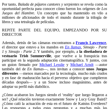
Por tanto,
Balada de pájaros cantores y serpientes
se revela como la
oportunidad perfecta para conocer cómo fueron los orígenes de
Los
Juegos del Hambre
. Un concepto que ha mantenido en vilo a
millones de aficionados de todo el mundo durante la trilogía de
libros y una tetralogía de películas.
REPITE PARTE DEL EQUIPO, EMPEZANDO POR SU
DIRECTOR
Además, detrás de las cámaras encontramos a
Francis Lawrence
,
el director que estuvo a los mandos en
En llamas
, Sinsajo - Parte
1
y
Sinsajo - Parte 2
. Y también, por ejemplo, a
la diseñadora de
vestuario Trish Summerville
, que vuelve a la franquicia tras
participar en la segunda adaptación cinematográfica. Y juntos, con
un guion firmado por
Michael Lesslie
y
Michael Arndt
—autor
también del de
En llamas
—, nos invitan a conocer
unos Juegos
diferentes
—menos marcados por la tecnología, mucho más crudos
y en fase de maduración hacia el perverso objetivo que cumplieron
décadas después— y a un Snow incluso magnánimo, antes de
adoptar su perfil más diabólico.
¿Cómo acabaron los Juegos siendo el ‘reality’ que luego llegaron a
ser? ¿Qué relación tuvieron exactamente Snow y Lucy Gray Baird?
¿Cómo caló la actuación de esta en el futuro de Katniss Everdeen?
Las respuestas a todas estas preguntas y a muchas más las