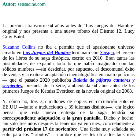
Autor:
sensacine.com
La precuela transcurre 64 años antes de ‘Los Juegos del Hambre’
original y nos presenta a una nueva tributo del Distrito 12, Lucy
Gray Baird.
Suzanne Collins
no iba a permitir que el apasionante universo
creado en
Los Juegos del Hambre
terminara con
Sinsajo
, el tercero
de los libros de su saga distópica, escrito en 2010. Eran tantas las
posibilidades de expandir todo lo que había imaginado con tan
sólidos mimbres —sin desdeñar, por supuesto, el descomunal éxito
de ventas y la exitosa adaptación cinematográfica en cuatro películas
— que el pasado 2020 publicaba
Balada de pájaros cantores y
serpientes
, precuela de la serie, ambientada 64 años antes de los
primeros Juegos de Katniss Everdeen en la novela original de 2008.
Y, cómo no, tras 3,5 millones de copias en circulación solo en
EE.UU —junto a traducciones a 39 idiomas distintos—, era lógico
pensar que esta nueva entrega de la saga tendría
su
correspondiente adaptación a la gran pantalla
. Dicho y hecho,
tan solo tres años después la tenemos ya en cines, concretamente
a
partir del próximo 17 de noviembre
. Una fecha muy señalada no
solo para los “tributos” —nombre que se les da a los fans más