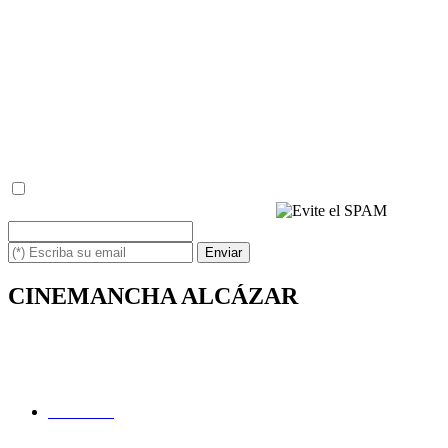
reclamación ante una autoridad de control.
- Información adicional: Puede consultar la información adicional y
detallada sobre Protección de Datos en la
www.politicaprivacidad.com
- Baja: Puede solicitarnos la baja del servicio cuando usted desee,
simplemente escribiéndonos un correo a: info@cinemancha.com
con la palabra BAJA y su email, o bien respondiendo a uno de
nuestros emails, de la misma manera.
(*) He leído y acepto la
política de privacidad
(*) Escriba los caracteres siguientes
Enviar
CINEMANCHA ALCÁZAR
Avda. de los Institutos, 1
13600 - Alcázar de San Juan (Ciudad Real)
Facebook