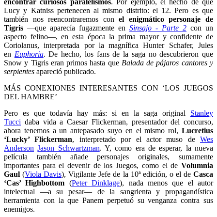
encontrar curiosos paralelismos
. Por ejemplo, el hecho de que
Lucy y Katniss pertenecen al mismo distrito: el 12. Pero es que
también nos reencontraremos con
el enigmático personaje de
Tigris
—que aparecía fugazmente en
Sinsajo - Parte 2
con un
aspecto felino—, en esta época la prima mayor y confidente de
Coriolanus, interpretada por la magnífica Hunter Schafer, Jules
en
Euphoria
. De hecho, los fans de la saga no descubrieron que
Snow y Tigris eran primos hasta que
Balada de pájaros cantores y
serpientes
apareció publicado.
MÁS CONEXIONES INTERESANTES CON ‘LOS JUEGOS
DEL HAMBRE’
Pero es que todavía hay más: si en la saga original
Stanley
Tucci
daba vida a Caesar Flickerman, presentador del concurso,
ahora tenemos a un antepasado suyo en el mismo rol,
Lucretius
‘Lucky’ Flickerman
, interpretado por el actor muso de
Wes
Anderson
Jason Schwartzman
. Y, como era de esperar, la nueva
película también añade personajes originales, sumamente
importantes para el devenir de los Juegos, como el de
Volumnia
Gaul
(
Viola Davis
), Vigilante Jefe de la 10ª edición, o el de
Casca
‘Cas’ Highbottom
(
Peter Dinklage
), nada menos que el autor
intelectual —a su pesar— de la sangrienta y propagandística
herramienta con la que Panem perpetuó su venganza contra sus
enemigos.