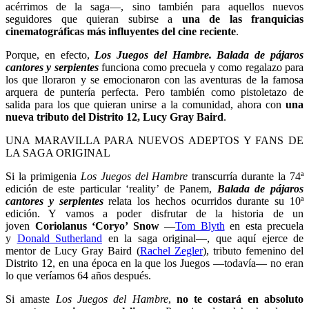
acérrimos de la saga—, sino también para aquellos nuevos
seguidores que quieran subirse a
una de las franquicias
cinematográficas más influyentes del cine reciente
.
Porque, en efecto,
Los Juegos del Hambre. Balada de pájaros
cantores y serpientes
funciona como precuela y como regalazo para
los que lloraron y se emocionaron con las aventuras de la famosa
arquera de puntería perfecta. Pero también como pistoletazo de
salida para los que quieran unirse a la comunidad, ahora con
una
nueva tributo del Distrito 12, Lucy Gray Baird
.
UNA MARAVILLA PARA NUEVOS ADEPTOS Y FANS DE
LA SAGA ORIGINAL
Si la primigenia
Los Juegos del Hambre
transcurría durante la 74ª
edición de este particular ‘reality’ de Panem,
Balada de pájaros
cantores y serpientes
relata los hechos ocurridos durante su 10ª
edición. Y vamos a poder disfrutar de la historia de un
joven
Coriolanus ‘Coryo’ Snow
—
Tom Blyth
en esta precuela
y
Donald Sutherland
en la saga original—, que aquí ejerce de
mentor de Lucy Gray Baird (
Rachel Zegler
), tributo femenino del
Distrito 12, en una época en la que los Juegos —todavía— no eran
lo que veríamos 64 años después.
Si amaste
Los Juegos del Hambre
,
no te costará en absoluto