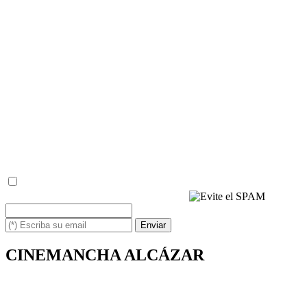
jurÃ­dica que legitime este tratamiento.
- Derechos: Podrá ejercer sus derechos de acceso, rectificación,
limitación, supresión y oposición a los datos en
info@cinemancha.com asÃ­ como el derecho a presentar una
reclamación ante una autoridad de control.
- Información adicional: Puede consultar la información adicional y
detallada sobre Protección de Datos en la
www.politicaprivacidad.com
- Baja: Puede solicitarnos la baja del servicio cuando usted desee,
simplemente escribiéndonos un correo a: info@cinemancha.com
con la palabra BAJA y su email, o bien respondiendo a uno de
nuestros emails, de la misma manera.
(*) He leído y acepto la
política de privacidad
(*) Escriba los caracteres siguientes
Enviar
CINEMANCHA ALCÁZAR
Avda. de los Institutos, 1
13600 - Alcázar de San Juan (Ciudad Real)