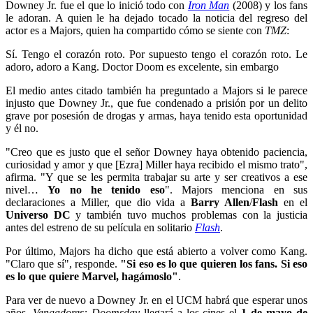
Downey Jr. fue el que lo inició todo con
Iron Man
(2008) y los fans
le adoran. A quien le ha dejado tocado la noticia del regreso del
actor es a Majors, quien ha compartido cómo se siente con
TMZ
:
Sí. Tengo el corazón roto. Por supuesto tengo el corazón roto. Le
adoro, adoro a Kang. Doctor Doom es excelente, sin embargo
El medio antes citado también ha preguntado a Majors si le parece
injusto que Downey Jr., que fue condenado a prisión por un delito
grave por posesión de drogas y armas, haya tenido esta oportunidad
y él no.
"Creo que es justo que el señor Downey haya obtenido paciencia,
curiosidad y amor y que [Ezra] Miller haya recibido el mismo trato",
afirma. "Y que se les permita trabajar su arte y ser creativos a ese
nivel…
Yo no he tenido eso
". Majors menciona en sus
declaraciones a Miller, que dio vida a
Barry Allen
/
Flash
en el
Universo DC
y también tuvo muchos problemas con la justicia
antes del estreno de su película en solitario
Flash
.
Por último, Majors ha dicho que está abierto a volver como Kang.
"Claro que sí", responde.
"Si eso es lo que quieren los fans. Si eso
es lo que quiere Marvel, hagámoslo"
.
Para ver de nuevo a Downey Jr. en el UCM habrá que esperar unos
años.
Vengadores: Doomsday
llegará a los cines el
1 de mayo de