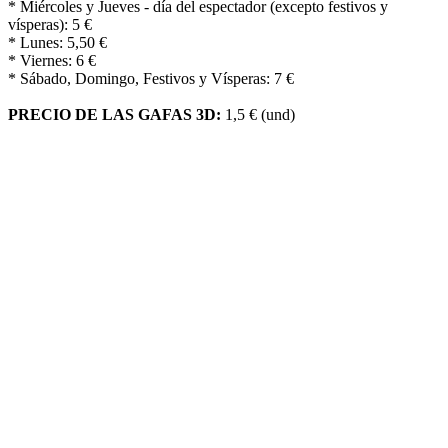
* Miércoles y Jueves - día del espectador (excepto festivos y
vísperas): 5 €
* Lunes: 5,50 €
* Viernes: 6 €
* Sábado, Domingo, Festivos y Vísperas: 7 €
PRECIO DE LAS GAFAS 3D:
1,5 € (und)
Reciba alerta cuando actualizamos la
cartelera
Escriba su email y le avisaremos.
Le informamos que los datos de carácter personal que nos
proporcione en este formulario de contacto, serán tratados por
PROYECCIONES CINEMATOGRÁFICAS MANCHEGAS S.L.
como responsable de esta web.
- Finalidad del tratamiento de estos datos: Responder a las consultas
y sugerencias planteadas y poder informarle también sobre nuestra
cartelera.
- Legitimación: Consentimiento del interesado.
- Destinatarios: Estos datos no se cederán a terceros sin una base