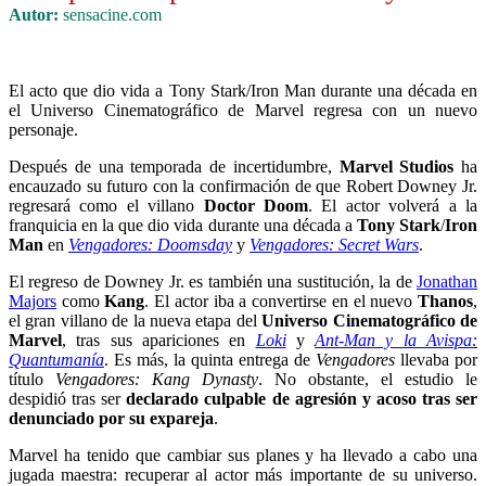
Autor:
sensacine.com
El acto que dio vida a Tony Stark/Iron Man durante una década en
el Universo Cinematográfico de Marvel regresa con un nuevo
personaje.
Después de una temporada de incertidumbre,
Marvel Studios
ha
encauzado su futuro con la confirmación de que Robert Downey Jr.
regresará como el villano
Doctor Doom
. El actor volverá a la
franquicia en la que dio vida durante una década a
Tony Stark
/
Iron
Man
en
Vengadores: Doomsday
y
Vengadores: Secret Wars
.
El regreso de Downey Jr. es también una sustitución, la de
Jonathan
Majors
como
Kang
. El actor iba a convertirse en el nuevo
Thanos
,
el gran villano de la nueva etapa del
Universo Cinematográfico de
Marvel
, tras sus apariciones en
Loki
y
Ant-Man y la Avispa:
Quantumanía
. Es más, la quinta entrega de
Vengadores
llevaba por
título
Vengadores: Kang Dynasty
. No obstante, el estudio le
despidió tras ser
declarado culpable de agresión y acoso tras ser
denunciado por su expareja
.
Marvel ha tenido que cambiar sus planes y ha llevado a cabo una
jugada maestra: recuperar al actor más importante de su universo.