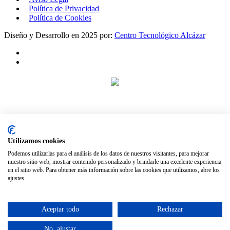
Política de Privacidad
Política de Cookies
Diseño y Desarrollo en 2025 por:
Centro Tecnológico Alcázar
CINEMANCHA
Cuenta con la financiación recibida a través de las subvenciones
destinadas a salas de exhibición cinematográfica de Castilla-La
Mancha, incluidas dentro del Plan de Recuperación,
Transformación y Resiliencia, financiado por la Unión Europea,
Utilizamos cookies
fondos Next Generation EU.
Podemos utilizarlas para el análisis de los datos de nuestros visitantes, para mejorar
nuestro sitio web, mostrar contenido personalizado y brindarle una excelente experiencia
en el sitio web. Para obtener más información sobre las cookies que utilizamos, abre los
ajustes.
Aceptar todo
Rechazar
No, ajustar