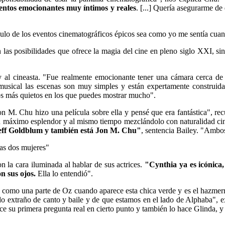
entos emocionantes muy íntimos y reales
. [...] Quería asegurarme d
culo de los eventos cinematográficos épicos sea como yo me sentía cuand
as posibilidades que ofrece la magia del cine en pleno siglo XXI, sino e
 al cineasta. "Fue realmente emocionante tener una cámara cerca de 
musical las escenas son muy simples y están expertamente construida
s más quietos en los que puedes mostrar mucho".
on M. Chu hizo una película sobre ella y pensé que era fantástica", r
u máximo esplendor y al mismo tiempo mezclándolo con naturalidad cin
eff Goldblum y también está Jon M. Chu"
, sentencia Bailey. "Ambos
tas dos mujeres"
 la cara iluminada al hablar de sus actrices.
"Cynthia ya es icónica,
n sus ojos.
Ella lo entendió".
 como una parte de Oz cuando aparece esta chica verde y es el hazmerreí
o extraño de canto y baile y de que estamos en el lado de Alphaba", exp
ce su primera pregunta real en cierto punto y también lo hace Glinda, y 