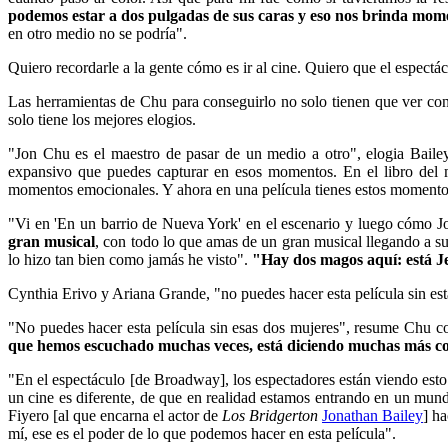
podemos estar a dos pulgadas de sus caras y eso nos brinda mom
en otro medio no se podría".
Quiero recordarle a la gente cómo es ir al cine. Quiero que el espectá
Las herramientas de Chu para conseguirlo no solo tienen que ver con l
solo tiene los mejores elogios.
"Jon Chu es el maestro de pasar de un medio a otro", elogia Bailey
expansivo que puedes capturar en esos momentos. En el libro del 
momentos emocionales. Y ahora en una película tienes estos momento
"Vi en 'En un barrio de Nueva York' en el escenario y luego cómo J
gran musical
, con todo lo que amas de un gran musical llegando a s
lo hizo tan bien como jamás he visto".
"Hay dos magos aquí: está J
Cynthia Erivo y Ariana Grande, "no puedes hacer esta película sin es
"No puedes hacer esta película sin esas dos mujeres", resume Chu con
que hemos escuchado muchas veces, está diciendo muchas más co
"En el espectáculo [de Broadway], los espectadores están viendo esto
un cine es diferente, de que en realidad estamos entrando en un mund
Fiyero [al que encarna el actor de
Los Bridgerton
Jonathan Bailey
] ha
mí, ese es el poder de lo que podemos hacer en esta película".