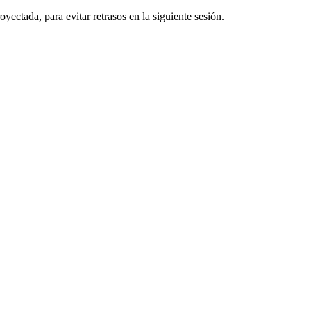
ectada, para evitar retrasos en la siguiente sesión.
ra
YECCIONES CINEMATOGRÁFICAS MANCHEGAS S.L. como responsable de
era.