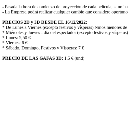
- Pasada la hora de comienzo de proyección de cada película, si no hay
- La Empresa podrá realizar cualquier cambio que considere oportuno 
PRECIOS 2D y 3D DESDE EL 16/12/2022:
* De Lunes a Viernes (excepto festivos y vísperas) Niños menores de 
* Miércoles y Jueves - día del espectador (excepto festivos y vísperas)
* Lunes: 5,50 €
* Viernes: 6 €
* Sábado, Domingo, Festivos y Vísperas: 7 €
PRECIO DE LAS GAFAS 3D:
1,5 € (und)
R
Le informamos que los datos de carácter personal que nos pro
esta web.
- Finalidad del tratamiento de estos datos: Responder a las consultas 
- Legitimación: Consentimiento del interesado.
- Destinatarios: Estos datos no se cederán a terceros sin una base jurÃ­