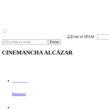
- Derechos: Podrá ejercer sus derechos de acceso, rectificación, li
control.
- Información adicional: Puede consultar la información adicional y 
- Baja: Puede solicitarnos la baja del servicio cuando usted desee,
de la misma manera.
(*) He leído y acepto la
política de privacidad
(*) Escriba los caracteres siguientes
Enviar
CINEMANCHA ALCÁZAR
Avda. de los Institutos, 1
13600 - Alcázar de San Juan (Ciudad Real)
Facebook
Síguenos
Instagram