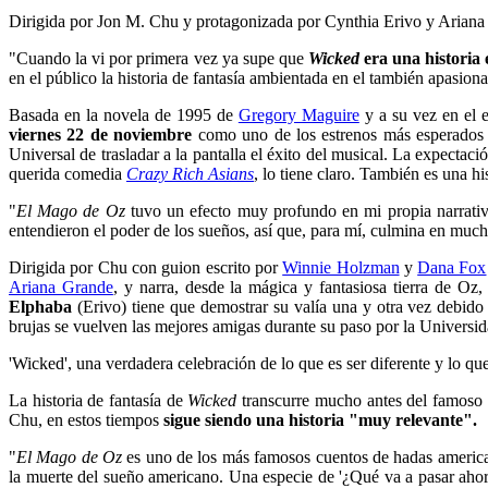
Dirigida por Jon M. Chu y protagonizada por Cynthia Erivo y Ariana G
"Cuando la vi por primera vez ya supe que
Wicked
era una historia
en el público la historia de fantasía ambientada en el también apasio
Basada en la novela de 1995 de
Gregory Maguire
y a su vez en el 
viernes 22 de noviembre
como uno de los estrenos más esperados 
Universal de trasladar a la pantalla el éxito del musical. La expect
querida comedia
Crazy Rich Asians
, lo tiene claro. También es una h
"
El Mago de Oz
tuvo un efecto muy profundo en mi propia narrativ
entendieron el poder de los sueños, así que, para mí, culmina en much
Dirigida por Chu con guion escrito por
Winnie Holzman
y
Dana Fox
Ariana Grande
, y narra, desde la mágica y fantasiosa tierra de Oz,
Elphaba
(Erivo) tiene que demostrar su valía una y otra vez debido
brujas se vuelven las mejores amigas durante su paso por la Universid
'Wicked', una verdadera celebración de lo que es ser diferente y lo qu
La historia de fantasía de
Wicked
transcurre mucho antes del famoso 
Chu, en estos tiempos
sigue siendo una historia "muy relevante".
"
El Mago de Oz
es uno de los más famosos cuentos de hadas america
la muerte del sueño americano. Una especie de '¿Qué va a pasar ahor