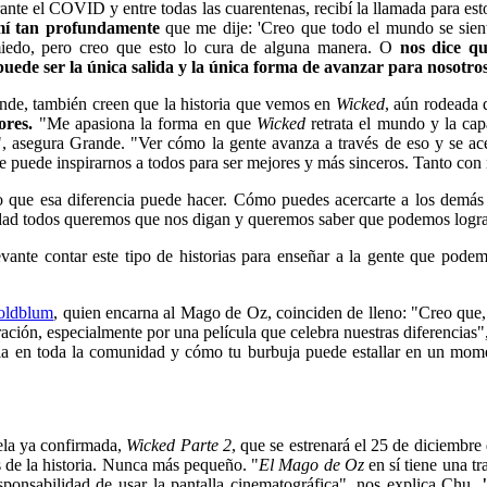
e el COVID y entre todas las cuarentenas, recibí la llamada para esto 
 mí tan profundamente
que me dije: 'Creo que todo el mundo se sien
miedo, pero creo que esto lo cura de alguna manera. O
nos dice qu
 puede ser la única salida y la única forma de avanzar para nosotro
ande, también creen que la historia que vemos en
Wicked
, aún rodeada 
jores.
"Me apasiona la forma en que
Wicked
retrata el mundo y la ca
 asegura Grande. "Ver cómo la gente avanza a través de eso y se ace
ue puede inspirarnos a todos para ser mejores y más sinceros. Tanto co
lo que esa diferencia puede hacer. Cómo puedes acercarte a los demás
idad todos queremos que nos digan y queremos saber que podemos logr
vante contar este tipo de historias para enseñar a la gente que pode
Goldblum
, quien encarna al Mago de Oz, coinciden de lleno: "Creo que, e
ración, especialmente por una película que celebra nuestras diferencias
ia en toda la comunidad y cómo tu burbuja puede estallar en un mome
ela ya confirmada,
Wicked Parte 2
, que se estrenará el 25 de diciembre
s de la historia. Nunca más pequeño. "
El Mago de Oz
en sí tiene una t
sponsabilidad de usar la pantalla cinematográfica", nos explica Chu.