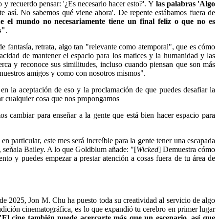
y recuerdo pensar: '¿Es necesario hacer esto?'. Y
las palabras 'Algo
te así. No sabemos qué viene ahora'. De repente estábamos fuera de
e el mundo no necesariamente tiene un final feliz o que no es
s"
.
de fantasía, retrata, algo tan "relevante como atemporal", que es cómo
pacidad de mantener el espacio para los matices y la humanidad y las
rca y reconoce sus similitudes, incluso cuando piensan que son más
n nuestros amigos y como con nosotros mismos".
 en la aceptación de eso y la proclamación de que puedes desafiar la
ar cualquier cosa que nos propongamos
mos cambiar para enseñar a la gente que está bien hacer espacio para
n particular, este mes será increíble para la gente tener una escapada
", señala Bailey. A lo que Goldblum añade: "[
Wicked
] Demuestra cómo
nto y puedes empezar a prestar atención a cosas fuera de tu área de
 de 2025, Jon M. Chu ha puesto toda su creatividad al servicio de algo
radición cinematográfica, es lo que expandió tu cerebro en primer lugar
"El cine también puede acercarte más que un escenario, así que