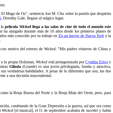
bre.
de El Mago de Oz", sentencia Jon M. Chu sobre la pasión que despierta
z
, Dorothy Gale, llegase al mágico lugar.
 la
película
Wicked
llega a las salas de cine de todo el mundo este
se ha alargado durante más de 10 años desde los primeros planes de
5 años más conocido por su trabajo en
En un barrio de Nueva York
y la
.
e
con motivo del estreno de
Wicked
. "Mis padres vinieron de China y
z y la propia Holzman,
Wicked
está protagonizada por
Cynthia Erivo
y
ntras
Glinda
(Grande) es una joven privilegiada, bonita y atractiva,
sus verdaderas habilidades. A pesar de lo diferentes que son, las dos
nte a una decisión trascendental.
como la Bruja Buena del Norte y la Bruja Mala del Oeste, pero, para
ición, cambiando de la Gran Depresión a la guerra, así que era como
vi
Wicked
[el musical], el 11 de septiembre acababa de suceder y había