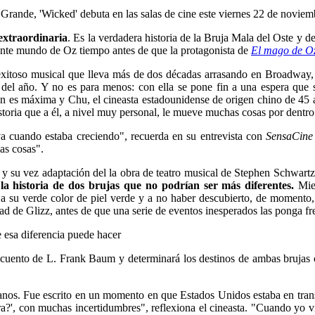
rande, 'Wicked' debuta en las salas de cine este viernes 22 de noviem
 extraordinaria
. Es la verdadera historia de la Bruja Mala del Oste y 
nante mundo de Oz tiempo antes de que la protagonista de
El mago de O
exitoso musical que lleva más de dos décadas arrasando en Broadway,
del año. Y no es para menos: con ella se pone fin a una espera que 
ación es máxima y Chu, el cineasta estadounidense de origen chino de 4
istoria que a él, a nivel muy personal, le mueve muchas cosas por dentro
a cuando estaba creciendo", recuerda en su entrevista con
SensaCin
as cosas".
y su vez adaptación del la obra de teatro musical de Stephen Schwart
la historia de dos brujas que no podrían ser más diferentes.
Mie
 a su verde color de piel verde y a no haber descubierto, de momento, 
ad de Glizz, antes de que una serie de eventos inesperados las ponga fre
e esa diferencia puede hacer
cuento de L. Frank Baum y determinará los destinos de ambas brujas 
nos. Fue escrito en un momento en que Estados Unidos estaba en trans
a?', con muchas incertidumbres", reflexiona el cineasta. "Cuando yo 