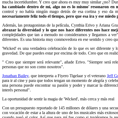
mucha incertidumbre. Y creo que ahora es muy muy similar ¿no? Durant
ha cambiado dentro de mí, algo no es lo mismo' resonaron en
control y no había ningún mago detrás de esa cortina y eso da 
necesariamente feliz todo el tiempo, pero que esa ira y ese miedo
Además, las protagonistas de la película, Cynthia Erivo y Ariana Gr
abrazar la diversidad y lo que nos hace diferentes nos hace me
complejidades que tan a menudo no consideramos y llegamos a ver",
diferentes. Es una historia muy conmovedora en ese sentido y creo q
'Wicked' es una verdadera celebración de lo que es ser diferente y 
gravedad. De que puedes estar por encima de todo. Creo que en real
" Creo que siempre será relevante", añade Erivo. "Siempre será rele
personas que no son como nosotros".
Jonathan Bailey
, que interpreta a Fiyero Tigelaar y el veterano
Jeff 
para ir al cine y para que todos tengan un momento de alegría y celeb
una persona puede encontrar su pasión y poder y marcar la diferenc
interés personal".
La oportunidad de sentir la magia de 'Wicked', más cerca y más real
Con un presupuesto reportado de 145 millones de dólares y una secu
con vocación de estar a la altura de uno de los musicales más exitoso
cuando pasó al color. Así que para mí fue como si tuviéramos la re