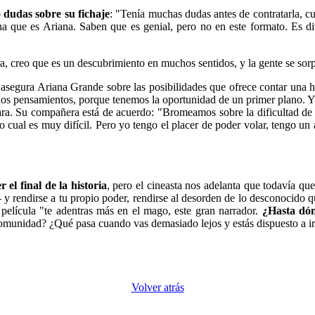
 dudas sobre su fichaje
: "Tenía muchas dudas antes de contratarla, c
na que es Ariana. Saben que es genial, pero no en este formato. Es d
 creo que es un descubrimiento en muchos sentidos, y la gente se sor
" asegura Ariana Grande sobre las posibilidades que ofrece contar una 
os pensamientos, porque tenemos la oportunidad de un primer plano. Y lo
. Su compañera está de acuerdo: "Bromeamos sobre la dificultad de vol
lo cual es muy difícil. Pero yo tengo el placer de poder volar, tengo u
el final de la historia
, pero el cineasta nos adelanta que todavía que
- y rendirse a tu propio poder, rendirse al desorden de lo desconocido 
elícula "te adentras más en el mago, este gran narrador.
¿Hasta dónd
comunidad? ¿Qué pasa cuando vas demasiado lejos y estás dispuesto a ir 
Volver atrás