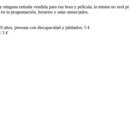
 ninguna entrada vendida para esa hora y película; la misma no será proy
en la programación, horarios y salas anunciados.
9 años, persona con discapacidad y jubilados: 5 €
: 5 €
eciba alerta cuando actualizamos la cartele
Escriba su email y le avisaremos.
porcione en este formulario de contacto, serán tratados por PRO
y sugerencias planteadas y poder informarle también sobre nuestra cartel
dica que legitime este tratamiento.