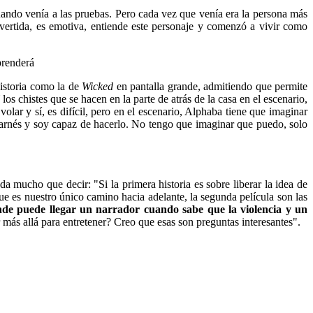
uando venía a las pruebas. Pero cada vez que venía era la persona más
ivertida, es emotiva, entiende este personaje y comenzó a vivir como
prenderá
historia como la de
Wicked
en pantalla grande, admitiendo que permite
s chistes que se hacen en la parte de atrás de la casa en el escenario,
ar y sí, es difícil, pero en el escenario, Alphaba tiene que imaginar
n arnés y soy capaz de hacerlo. No tengo que imaginar que puedo, solo
da mucho que decir: "Si la primera historia es sobre liberar la idea de
que es nuestro único camino hacia adelante, la segunda película son las
e puede llegar un narrador cuando sabe que la violencia y un
más allá para entretener? Creo que esas son preguntas interesantes".