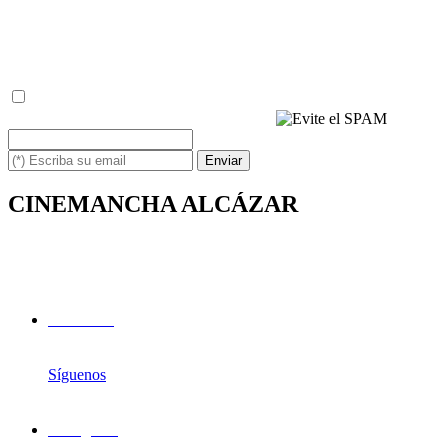
simplemente escribiéndonos un correo a: info@cinemancha.com
con la palabra BAJA y su email, o bien respondiendo a uno de
nuestros emails, de la misma manera.
(*) He leído y acepto la
política de privacidad
(*) Escriba los caracteres siguientes
Enviar
CINEMANCHA ALCÁZAR
Avda. de los Institutos, 1
13600 - Alcázar de San Juan (Ciudad Real)
Facebook
Síguenos
Instagram