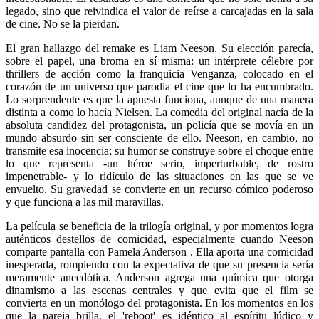
legado, sino que reivindica el valor de reírse a carcajadas en la sala
de cine. No se la pierdan.
El gran hallazgo del remake es Liam Neeson. Su elección parecía,
sobre el papel, una broma en sí misma: un intérprete célebre por
thrillers de acción como la franquicia Venganza, colocado en el
corazón de un universo que parodia el cine que lo ha encumbrado.
Lo sorprendente es que la apuesta funciona, aunque de una manera
distinta a como lo hacía Nielsen. La comedia del original nacía de la
absoluta candidez del protagonista, un policía que se movía en un
mundo absurdo sin ser consciente de ello. Neeson, en cambio, no
transmite esa inocencia; su humor se construye sobre el choque entre
lo que representa -un héroe serio, imperturbable, de rostro
impenetrable- y lo ridículo de las situaciones en las que se ve
envuelto. Su gravedad se convierte en un recurso cómico poderoso
y que funciona a las mil maravillas.
La película se beneficia de la trilogía original, y por momentos logra
auténticos destellos de comicidad, especialmente cuando Neeson
comparte pantalla con Pamela Anderson . Ella aporta una comicidad
inesperada, rompiendo con la expectativa de que su presencia sería
meramente anecdótica. Anderson agrega una química que otorga
dinamismo a las escenas centrales y que evita que el film se
convierta en un monólogo del protagonista. En los momentos en los
que la pareja brilla, el 'reboot' es idéntico al espíritu lúdico y