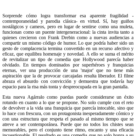
Sorprende cómo logra transformar esa aparente fragilidad -
contemporaneidad y parodia clásica- en virtud. Sí, hay guiños
nostálgicos y cameos, pero en lugar de sentirse como una muleta,
funcionan como un puente intergeneracional: la cinta invita tanto a
quienes crecieron con Frank Drebin como a nuevas audiencias a
compartir un mismo código de humor. Lo que podría haber sido un
gesto de complacencia termina convertido en un recurso afectivo y
eficaz, que equilibra homenaje y novedad. A ello se suma el mérito
de revitalizar un tipo de comedia que Hollywood parecía haber
olvidado. En tiempos dominados por superhéroes y franquicias
eternas, ver una producción de una 'major' que no tiene más
aspiración que la de provocar carcajadas resulta liberador. El filme
abraza el absurdo con convicción y demuestra que todavía hay
espacio para la risa más tonta y despreocupada en la gran pantalla.
Esta nueva Agárralo como puedas puede considerarse un éxito
rotundo en cuanto a lo que se propone. No solo cumple con el reto
de devolver a la vida una franquicia que parecía intocable, sino que
lo hace con frescura, con un protagonista inesperadamente cómico y
con una estructura que respeta el pasado al mismo tiempo que se
atreve a ser contemporánea. Puede que no todos los chistes sean
memorables, pero el conjunto tiene ritmo, encanto y una eficacia
incuestionable. El resultado es una comedia que no solo honra a su