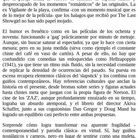
despreocupado de los momentos "románticos" de las originales. La
ex Vigilante de la playa, confirma -con un momento musical que es
de lo mejor de la película- que los halagos que recibió por The Last
Showgirl no han sido papel mojado.
El humor es frenético como en las películas de los ochenta y
noventa: funcionando a 'gag' prácticamente por minuto de metraje.
Aunque, sin buscar saturar al espectador, ya que lo hace con cierta
mesura; pero en su justa medida (sirva como ejemplo el constante
chiste del café en vaso de cartón). A pesar de ello, no hay que
confundirlo con comedias tan enloquecidas como Hellzapoppin
(1941), ya que tiene un ritmo más fluido, sin la necesidad constante
de replicar la densidad de ocurrencias del pasado. Su puesta en
escena recupera elementos clásicos del 'slapstick' y los combina con
guiños contemporáneos. Hay referencias culturales que anclan la
historia en el presente, desde bromas sobre series y figuras actuales
hasta chistes meta que juegan con la propia figura de Neeson. El
cine de los 'ZAZ', aunque profundamente enraizado en su tiempo,
lograba un absurdo atemporal, y el libreto del director Akiva
Schaffer, junto a sus coguionistas Dan Gregor y Doug Mand ha
logrado un equilibrio casi perfecto entre ambas propuestas.
Sorprende cómo logra transformar esa aparente fragilidad -
contemporaneidad y parodia clásica- en virtud. Sí, hay guiños
nostálgicos y cameos, pero en lugar de sentirse como una muleta,