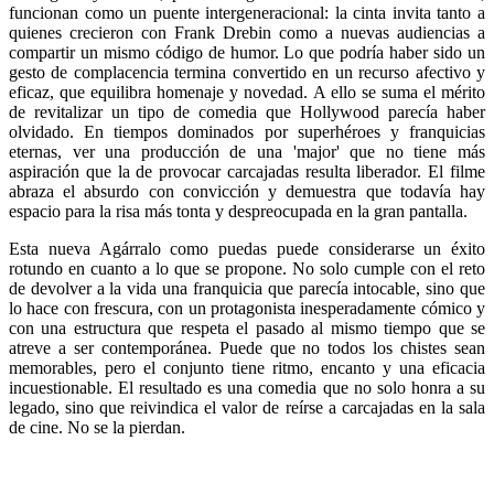
funcionan como un puente intergeneracional: la cinta invita tanto a
quienes crecieron con Frank Drebin como a nuevas audiencias a
compartir un mismo código de humor. Lo que podría haber sido un
gesto de complacencia termina convertido en un recurso afectivo y
eficaz, que equilibra homenaje y novedad. A ello se suma el mérito
de revitalizar un tipo de comedia que Hollywood parecía haber
olvidado. En tiempos dominados por superhéroes y franquicias
eternas, ver una producción de una 'major' que no tiene más
aspiración que la de provocar carcajadas resulta liberador. El filme
abraza el absurdo con convicción y demuestra que todavía hay
espacio para la risa más tonta y despreocupada en la gran pantalla.
Esta nueva Agárralo como puedas puede considerarse un éxito
rotundo en cuanto a lo que se propone. No solo cumple con el reto
de devolver a la vida una franquicia que parecía intocable, sino que
lo hace con frescura, con un protagonista inesperadamente cómico y
con una estructura que respeta el pasado al mismo tiempo que se
atreve a ser contemporánea. Puede que no todos los chistes sean
memorables, pero el conjunto tiene ritmo, encanto y una eficacia
incuestionable. El resultado es una comedia que no solo honra a su
legado, sino que reivindica el valor de reírse a carcajadas en la sala
de cine. No se la pierdan.