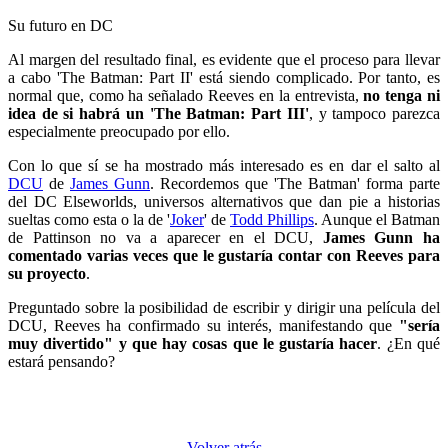
Su futuro en DC
Al margen del resultado final, es evidente que el proceso para llevar
a cabo 'The Batman: Part II' está siendo complicado. Por tanto, es
normal que, como ha señalado Reeves en la entrevista,
no tenga ni
idea de si habrá un 'The Batman: Part III'
, y tampoco parezca
especialmente preocupado por ello.
Con lo que sí se ha mostrado más interesado es en dar el salto al
DCU
de
James Gunn
. Recordemos que 'The Batman' forma parte
del DC Elseworlds, universos alternativos que dan pie a historias
sueltas como esta o la de '
Joker
' de
Todd Phillips
. Aunque el Batman
de Pattinson no va a aparecer en el DCU,
James Gunn ha
comentado varias veces que le gustaría contar con Reeves para
su proyecto
.
Preguntado sobre la posibilidad de escribir y dirigir una película del
DCU, Reeves ha confirmado su interés, manifestando que
"sería
muy divertido" y que hay cosas que le gustaría hacer
. ¿En qué
estará pensando?
Volver atrás