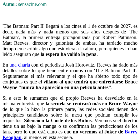
Autor:
sensacine.com
'The Batman: Part II' llegará a los cines el 1 de octubre de 2027, es
decir, nada más y nada menos que seis años después de 'The
Batman', la primera entrega protagonizada por Robert Pattinson.
Matt Reeves, director y guionista de ambas, ha tardado mucho
tiempo en escribir algo que estuviera a la altura, pero quienes lo han
leído aseguran que
la espera ha valido la pena
.
En
una charla
con el periodista Josh Horowitz, Reeves ha dado más
detalles sobre lo que tiene entre manos con 'The Batman Part II'.
Seguramente el más relevante y el que ha abierto todo tipo de
conjeturas es que
el villano al que tendrá que enfrentarse Bruce
Wayne "nunca ha aparecido en una película antes"
.
Si a esto le sumamos que el propio Reeves ha desvelado en la
misma entrevista que
la secuela se centrará más en Bruce Wayne
de lo que lo hizo la primera parte, las redes sociales tienen dos
principales candidatos sobre la mesa que podrían cumplir los
requisitos:
Silencio o la Corte de los Búhos
. Veremos si el director
tiene un as bajo la manga o se confirman las predicciones de los
fans, pero lo que está claro es que
no veremos al Joker de
Barry
Keoghan
, al menos en esta secuela.