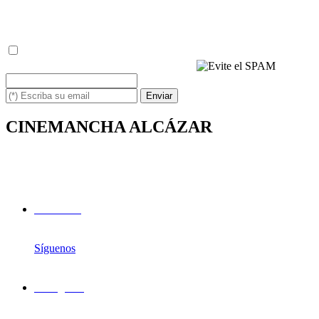
nuestros emails, de la misma manera.
(*) He leído y acepto la
política de privacidad
(*) Escriba los caracteres siguientes
Enviar
CINEMANCHA ALCÁZAR
Avda. de los Institutos, 1
13600 - Alcázar de San Juan (Ciudad Real)
Facebook
Síguenos
Instagram