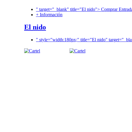
" target="_blank" title="El nido"> Comprar Entrad
+ Información
El nido
" style="width:180px;" title="El nido" target="_bl