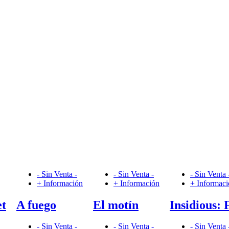
- Sin Venta -
- Sin Venta -
- Sin Venta 
+ Información
+ Información
+ Informac
et
A fuego
El motín
Insidious: 
- Sin Venta -
- Sin Venta -
- Sin Venta 