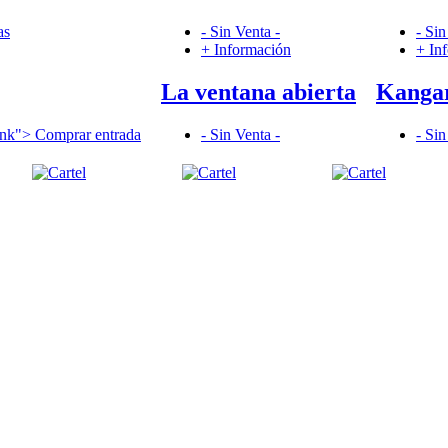
as
- Sin Venta -
- Sin
+ Información
+ In
La ventana abierta
Kangar
ank">
Comprar entrada
- Sin Venta -
- Sin