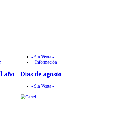
- Sin Venta -
n
+ Información
l año
Días de agosto
- Sin Venta -