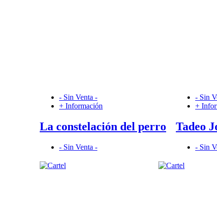
- Sin Venta -
- Sin V
+ Información
+ Info
La constelación del perro
Tadeo J
- Sin Venta -
- Sin V