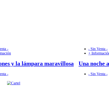
enta -
- Sin Venta -
rmación
+ Informació
ones y la lámpara maravillosa
Una noche a
enta -
- Sin Venta -