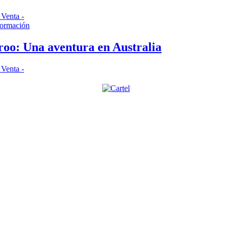
 Venta -
formación
oo: Una aventura en Australia
 Venta -