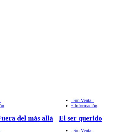
-
- Sin Venta -
ión
+ Información
Fuera del más allá
El ser querido
-
- Sin Venta -